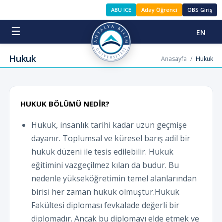
ABU ICE
Aday Öğrenci
OBS Giriş
☰
EN
Hukuk
Anasayfa
/
Hukuk
HUKUK BÖLÜMÜ NEDİR?
Hukuk, insanlık tarihi kadar uzun geçmişe
dayanır. Toplumsal ve küresel barış adil bir
hukuk düzeni ile tesis edilebilir. Hukuk
eğitimini vazgeçilmez kılan da budur. Bu
nedenle yükseköğretimin temel alanlarından
birisi her zaman hukuk olmuştur.Hukuk
Fakültesi diploması fevkalade değerli bir
diplomadır. Ancak bu diplomayı elde etmek ve